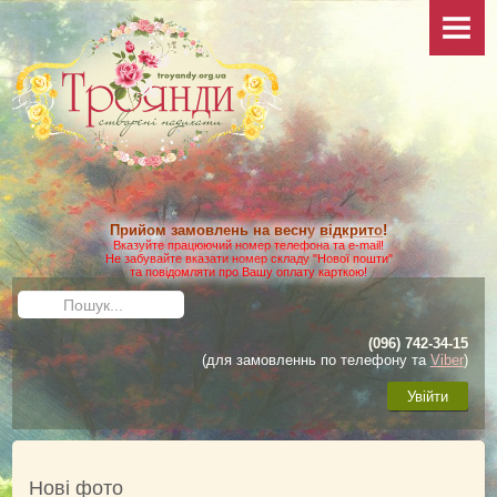
НОВИНИ
ПРО САЙТ
КОЛЕКЦІЯ
ФОТО
Ваші фото
Додаткові фото
Прийом замовлень на весну
відкрито
!
КАТАЛОГ
Вказуйте працюючий номер телефона та e-mail!
Не забувайте вказати номер складу "Нової пошти"
та повідомляти про Вашу оплату карткою!
Умови виконання замовлення
Пошук...
Доставка та оплата
(096) 742-34-15
Як зробити замовлення
(для замовленнь по телефону та
Viber
)
ДОГЛЯД
Увійти
Загальні матеріали
Посадка троянд
Нові фото