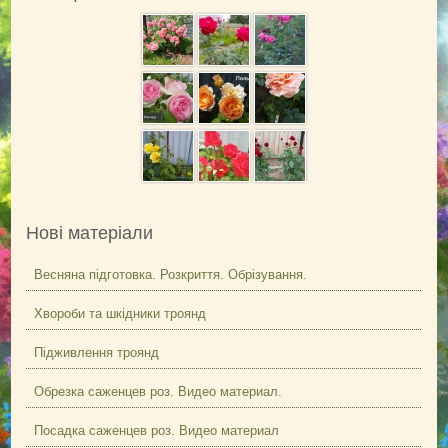
Обрізування троянд
Підживлення троянд
Поливання троянд
Підготовка до зими
Шкідники троянд
Болезни и вредители (фото)
Обрані посилання
Нові матеріали
АДРЕСА
КОНТАКТИ
Весняна підготовка. Розкриття. Обрізування.
ВІДГУКИ
Хвороби та шкідники троянд
Підживлення троянд
Обрезка саженцев роз. Видео материал.
Посадка саженцев роз. Видео материал