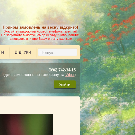
Прийом замовлень на весну
відкрито
!
Вказуйте працюючий номер телефона та e-mail!
Не забувайте вказати номер складу "Нової пошти"
та повідомляти про Вашу оплату карткою!
ТИ
ВІДГУКИ
(096) 742-34-15
(для замовленнь по телефону та
Viber
)
Увійти