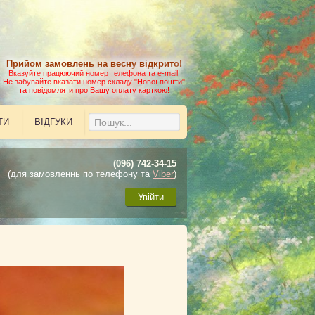
Прийом замовлень на весну
відкрито
!
Вказуйте працюючий номер телефона та e-mail!
Не забувайте вказати номер складу "Нової пошти"
та повідомляти про Вашу оплату карткою!
ТИ
ВІДГУКИ
(096) 742-34-15
(для замовленнь по телефону та
Viber
)
Увійти