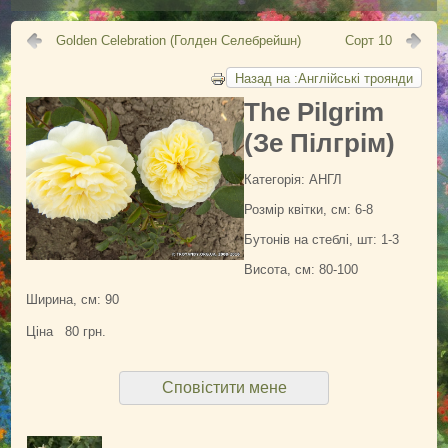
Обрізування троянд
Підживлення троянд
Golden Celebration (Голден Селебрейшн)
Сорт 10
Поливання троянд
Назад на :Англійські троянди
Підготовка до зими
The Pilgrim
Шкідники троянд
(Зе Пілгрім)
Болезни и вредители (фото)
Категорія: АНГЛ
Обрані посилання
Розмір квітки, см: 6-8
АДРЕСА
Бутонів на стеблі, шт: 1-3
КОНТАКТИ
Висота, см: 80-100
ВІДГУКИ
Ширина, см: 90
Ціна
80 грн.
Сповістити мене