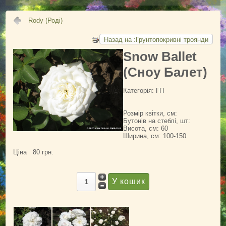
Обрізування троянд
Підживлення троянд
Rody (Роді)
Поливання троянд
Назад на :Грунтопокривні троянди
Підготовка до зими
Snow Ballet
Шкідники троянд
(Сноу Балет)
Болезни и вредители (фото)
Категорія: ГП
Обрані посилання
Розмір квітки, см:
АДРЕСА
Бутонів на стеблі, шт:
Висота, см: 60
КОНТАКТИ
Ширина, см: 100-150
ВІДГУКИ
Ціна
80 грн.