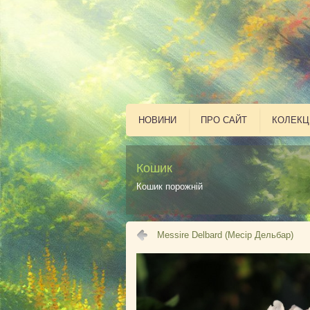
НОВИНИ
ПРО САЙТ
КОЛЕКЦ
Кошик
Кошик порожній
Messire Delbard (Месір Дельбар)