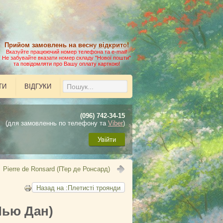
Прийом замовлень на весну
відкрито
!
Вказуйте працюючий номер телефона та e-mail!
Не забувайте вказати номер складу "Нової пошти"
та повідомляти про Вашу оплату карткою!
ТИ
ВІДГУКИ
(096) 742-34-15
(для замовленнь по телефону та
Viber
)
Увійти
Pierre de Ronsard (П'ер де Ронсард)
Назад на :Плетисті троянди
Нью Дан)