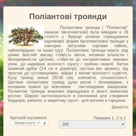
Обрізування троянд
Підживлення троянд
Поліантові троянди
Поливання троянд
Поліантових троянди ( "Поліантові"
Підготовка до зими
означає багатоквіткові) були виведені в 19
столітті у Франції шляхом схрещування
Шкідники троянд
карликової форми багатоквіткової троянди з
повторно квітучими сортами чайних,
чайногібрідних та інших груп. Поліантових троянди мають ряд
Болезни и вредители (фото)
цінних якостей: високу стійкість квіток, великою кількістю і
безперервністю цвітіння, стійкістю до несприятливих зимових
Обрані посилання
умов, до надмірної вологості грунту і грибних хвороб. Квітки
зазвичай дрібні (3-4 см в діаметрі), частіше без аромату, від
АДРЕСА
простих до густомахрових, зібрані у великі волотисті суцвіття.
Кущі троянд низькі (30-40 см), компактні, сільногіллясті.
КОНТАКТИ
Цвітіння поліантових троянд дуже рясне і безперервне, з
половини травня до жовтневих - листопадових заморозків.
ВІДГУКИ
Поліантові троянди можливо вирощувати в якості кімнатних
рослин. Широко застосовуються в озелененні для створення
бордюрів, рабаток; в закритому грунті - для вигонки в горщиках.
Джерело
Критерій сортування
Показано 1. 2 із 2
Назва сорту +/-