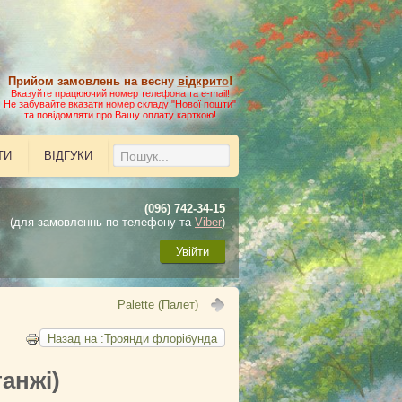
Прийом замовлень на весну
відкрито
!
Вказуйте працюючий номер телефона та e-mail!
Не забувайте вказати номер складу "Нової пошти"
та повідомляти про Вашу оплату карткою!
ТИ
ВІДГУКИ
(096) 742-34-15
(для замовленнь по телефону та
Viber
)
Увійти
Palette (Палет)
Назад на :Троянди флорібунда
анжі)