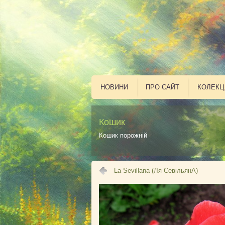
НОВИНИ
ПРО САЙТ
КОЛЕКЦ
Кошик
Кошик порожній
La Sevillana (Ля СевільянА)