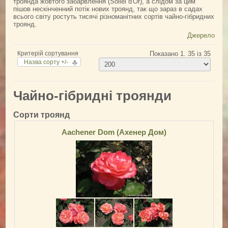
троянда жовтого забарвлення (Soliel d'Or), а слідом за цим
пішов нескінченний потік нових троянд, так що зараз в садах
всього світу ростуть тисячі різноманітних сортів чайно-гібридних
троянд.
Джерело
Критерій сортування
Показано 1. 35 із 35
Назва сорту +/-
Чайно-гібридні троянди
Сорти троянд
Aachener Dom (Ахенер Дом)