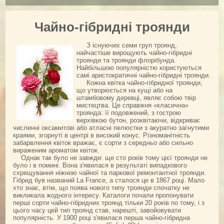
Обрізування троянд
Підживлення троянд
Чайно-гібридні троянди
Поливання троянд
З існуючих семи груп троянд,
Підготовка до зими
найчастіше вирощують чайно-гібридні
троянди та троянди флорібунда.
Шкідники троянд
Найбільшою популярністю користуються
самі аристократичні чайно-гібридні троянди.
Кожна квітка чайно-гібридної троянди,
Болезни и вредители (фото)
що утворюється на кущі або на
штамбовому деревці, являє собою твір
Обрані посилання
мистецтва. Це справжня «класична»
троянда: її подовжений, з гострою
АДРЕСА
верхівкою бутон, розквітаючи, відкриває
численні оксамитові або атласні пелюстки з акуратно загнутими
КОНТАКТИ
краями, згорнуті в центрі в високий конус. Різноманітність
забарвлення квіток вражає, є сорти з середньо або сильно
ВІДГУКИ
вираженим ароматом квіток.
Однак так було не завжди: ще сто років тому цієї троянди не
було і в помині. Вона з'явилася в результаті випадкового
схрещування ніжною чайної та паркової ремонтантної троянди.
Гібрид був названий La France, а сталося це в 1867 році. Мало
хто знає, втім, що поява нового типу троянди спочатку не
викликала жодного інтересу. Каталоги почали пропонувати
перші сорти чайно-гібридних троянд тільки 20 років по тому, і з
цього часу цей тип троянд став, нарешті, завойовувати
популярність. У 1900 році з'явилася перша чайно-гібридна