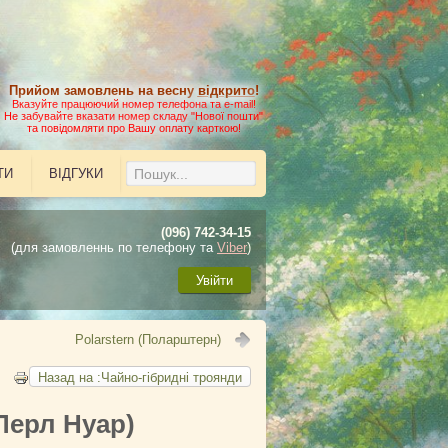
Прийом замовлень на весну
відкрито
!
Вказуйте працюючий номер телефона та e-mail!
Не забувайте вказати номер складу "Нової пошти"
та повідомляти про Вашу оплату карткою!
ТИ
ВІДГУКИ
(096) 742-34-15
(для замовленнь по телефону та
Viber
)
Увійти
Polarstern (Поларштерн)
Назад на :Чайно-гібридні троянди
(Перл Нуар)