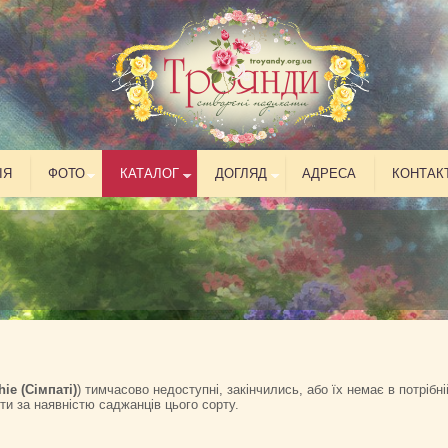
ІЯ
ФОТО
КАТАЛОГ
ДОГЛЯД
АДРЕСА
КОНТАК
ie (Сімпаті)
) тимчасово недоступні, закінчились, або їх немає в потрібн
и за наявністю саджанців цього сорту.