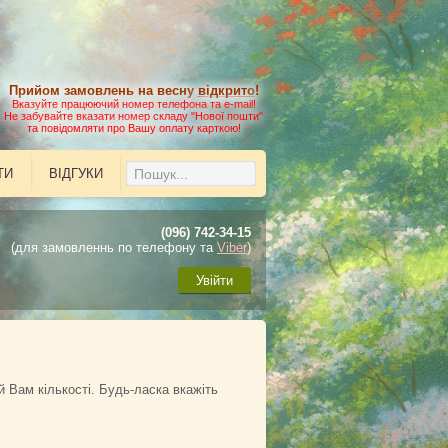
Прийом замовлень на весну
відкрито
!
Вказуйте працюючий номер телефона та e-mail!
Не забувайте вказати номер складу "Нової пошти"
та повідомляти про Вашу оплату карткою!
ТИ
ВІДГУКИ
(096) 742-34-15
(для замовленнь по телефону та
Viber
)
Увійти
ій Вам кількості. Будь-ласка вкажіть