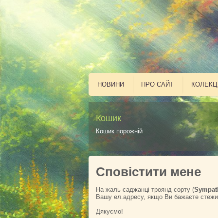
НОВИНИ
ПРО САЙТ
КОЛЕКЦ
Кошик
Кошик порожній
Сповістити мене
На жаль саджанці троянд сорту (
Sympath
Вашу ел.адресу, якщо Ви бажаєте стежит
Дякуємо!