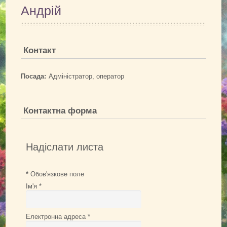
Обрізування троянд
Андрій
Підживлення троянд
Поливання троянд
Контакт
Підготовка до зими
Шкідники троянд
Посада:
Адміністратор, оператор
Болезни и вредители (фото)
Обрані посилання
Контактна форма
АДРЕСА
КОНТАКТИ
Надіслати листа
ВІДГУКИ
*
Обов'язкове поле
Ім'я
*
Електронна адреса
*