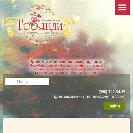
НОВИНИ
ПРО САЙТ
КОЛЕКЦІЯ
ФОТО
Ваші фото
Додаткові фото
Прийом замовлень на весну
відкрито
!
КАТАЛОГ
Вказуйте працюючий номер телефона та e-mail!
Не забувайте вказати номер складу "Нової пошти"
та повідомляти про Вашу оплату карткою!
Умови виконання замовлення
Пошук...
Доставка та оплата
(096) 742-34-15
Як зробити замовлення
(для замовленнь по телефону та
Viber
)
ДОГЛЯД
Увійти
Загальні матеріали
Посадка троянд