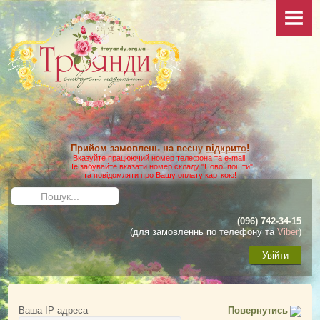
НОВИНИ
ПРО САЙТ
КОЛЕКЦІЯ
ФОТО
Ваші фото
Додаткові фото
Прийом замовлень на весну
відкрито
!
КАТАЛОГ
Вказуйте працюючий номер телефона та e-mail!
Не забувайте вказати номер складу "Нової пошти"
та повідомляти про Вашу оплату карткою!
Умови виконання замовлення
Пошук...
Доставка та оплата
(096) 742-34-15
Як зробити замовлення
(для замовленнь по телефону та
Viber
)
ДОГЛЯД
Увійти
Загальні матеріали
Посадка троянд
Ваша IP адреса
Повернутись