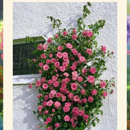
Обрізування троянд
Підживлення троянд
Поливання троянд
Підготовка до зими
Шкідники троянд
Болезни и вредители (фото)
Обрані посилання
АДРЕСА
КОНТАКТИ
ВІДГУКИ