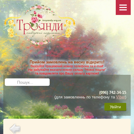
НОВИНИ
ПРО САЙТ
КОЛЕКЦІЯ
ФОТО
Ваші фото
Додаткові фото
Прийом замовлень на весну
відкрито
!
КАТАЛОГ
Вказуйте працюючий номер телефона та e-mail!
Не забувайте вказати номер складу "Нової пошти"
та повідомляти про Вашу оплату карткою!
Умови виконання замовлення
Пошук...
Доставка та оплата
(096) 742-34-15
Як зробити замовлення
(для замовленнь по телефону та
Viber
)
ДОГЛЯД
Увійти
Загальні матеріали
Посадка троянд