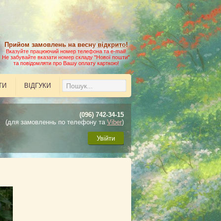
Прийом замовлень на весну
відкрито
!
Вказуйте працюючий номер телефона та e-mail!
Не забувайте вказати номер складу "Нової пошти"
та повідомляти про Вашу оплату карткою!
ТИ
ВІДГУКИ
(096) 742-34-15
(для замовленнь по телефону та
Viber
)
Увійти