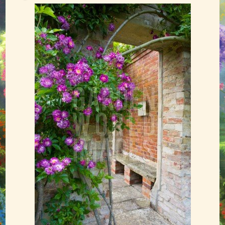
Обрізування троянд
Підживлення троянд
Поливання троянд
Підготовка до зими
Шкідники троянд
Болезни и вредители (фото)
Обрані посилання
АДРЕСА
КОНТАКТИ
ВІДГУКИ