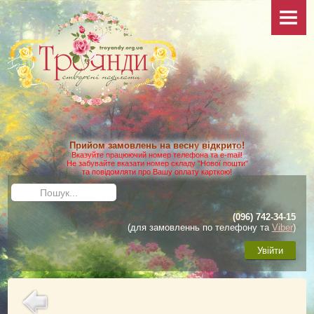
НОВИНИ
ПРО САЙТ
КОЛЕКЦІЯ
ФОТО
Ваші фото
Додаткові фото
Прийом замовлень на весну
відкрито
!
КАТАЛОГ
Вказуйте працюючий номер телефона та e-mail!
Не забувайте вказати номер складу "Нової пошти"
та повідомляти про Вашу оплату карткою!
Умови виконання замовлення
Пошук...
Доставка та оплата
(096) 742-34-15
Як зробити замовлення
(для замовленнь по телефону та
Viber
)
ДОГЛЯД
Увійти
Загальні матеріали
Посадка троянд