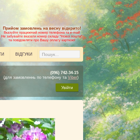
Прийом замовлень на весну
відкрито
!
Вказуйте працюючий номер телефона та e-mail!
Не забувайте вказати номер складу "Нової пошти"
та повідомляти про Вашу оплату карткою!
ТИ
ВІДГУКИ
(096) 742-34-15
(для замовленнь по телефону та
Viber
)
Увійти