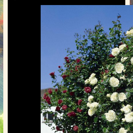
Обрізування троянд
Підживлення троянд
Поливання троянд
Підготовка до зими
Шкідники троянд
Болезни и вредители (фото)
Обрані посилання
АДРЕСА
КОНТАКТИ
ВІДГУКИ