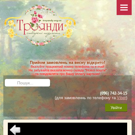
НОВИНИ
ПРО САЙТ
КОЛЕКЦІЯ
ФОТО
Ваші фото
Додаткові фото
Прийом замовлень на весну
відкрито
!
КАТАЛОГ
Вказуйте працюючий номер телефона та e-mail!
Не забувайте вказати номер складу "Нової пошти"
та повідомляти про Вашу оплату карткою!
Умови виконання замовлення
Пошук...
Доставка та оплата
(096) 742-34-15
Як зробити замовлення
(для замовленнь по телефону та
Viber
)
ДОГЛЯД
Увійти
Загальні матеріали
Посадка троянд