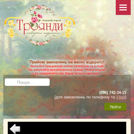
НОВИНИ
ПРО САЙТ
КОЛЕКЦІЯ
ФОТО
Ваші фото
Додаткові фото
Прийом замовлень на весну
відкрито
!
КАТАЛОГ
Вказуйте працюючий номер телефона та e-mail!
Не забувайте вказати номер складу "Нової пошти"
та повідомляти про Вашу оплату карткою!
Умови виконання замовлення
Пошук...
Доставка та оплата
(096) 742-34-15
Як зробити замовлення
(для замовленнь по телефону та
Viber
)
ДОГЛЯД
Увійти
Загальні матеріали
Посадка троянд