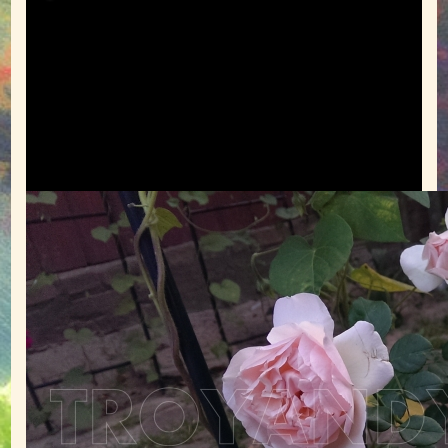
Обрізування троянд
Підживлення троянд
Поливання троянд
Підготовка до зими
Шкідники троянд
Болезни и вредители (фото)
Обрані посилання
АДРЕСА
КОНТАКТИ
ВІДГУКИ