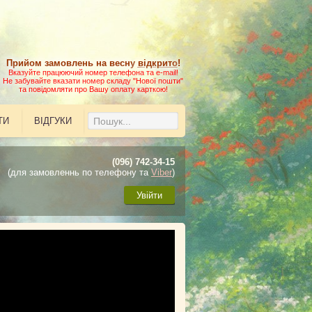
Прийом замовлень на весну
відкрито
!
Вказуйте працюючий номер телефона та e-mail!
Не забувайте вказати номер складу "Нової пошти"
та повідомляти про Вашу оплату карткою!
ТИ
ВІДГУКИ
(096) 742-34-15
(для замовленнь по телефону та
Viber
)
Увійти