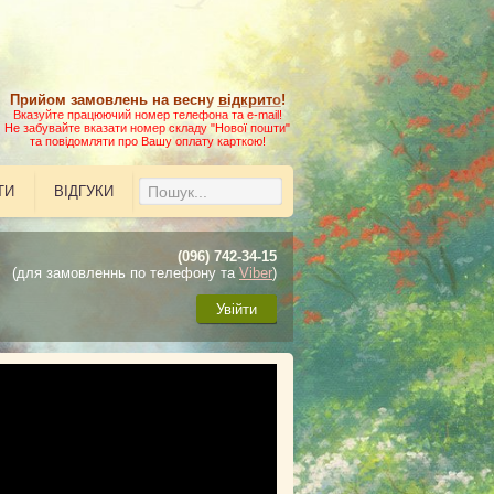
Прийом замовлень на весну
відкрито
!
Вказуйте працюючий номер телефона та e-mail!
Не забувайте вказати номер складу "Нової пошти"
та повідомляти про Вашу оплату карткою!
ТИ
ВІДГУКИ
(096) 742-34-15
(для замовленнь по телефону та
Viber
)
Увійти